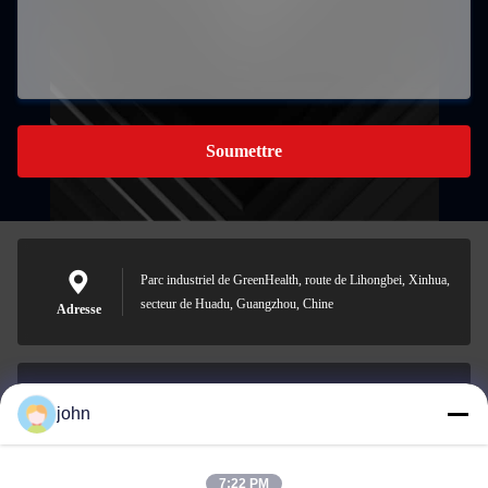
Soumettre
Parc industriel de GreenHealth, route de Lihongbei, Xinhua,
secteur de Huadu, Guangzhou, Chine
Adresse
john
lvdi11@greencooker.com
Email
7:22 PM