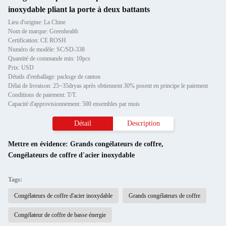
inoxydable pliant la porte à deux battants
Lieu d'origine: La Chine
Nom de marque: Greenhealth
Certification: CE ROSH
Numéro de modèle: SC/SD-338
Quantité de commande min: 10pcs
Prix: USD
Détails d'emballage: packsge de canton
Délai de livraison: 25~35dryas après obtiennent 30% posent en principe le paiement
Conditions de paiement: T/T.
Capacité d'approvisionnement: 500 ensembles par mois
Détail
Description
Mettre en évidence:
Grands congélateurs de coffre
,
Congélateurs de coffre d'acier inoxydable
Tags:
Congélateurs de coffre d'acier inoxydable
Grands congélateurs de coffre
Congélateur de coffre de basse énergie