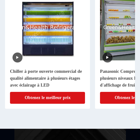
Chiller à porte ouverte commercial de
Panasonic Compresso
qualité alimentaire à plusieurs étages
plusieurs niveaux Fri
avec éclairage à LED
d'affichage de fruits
Obtenez le meilleur prix
Obtenez le me