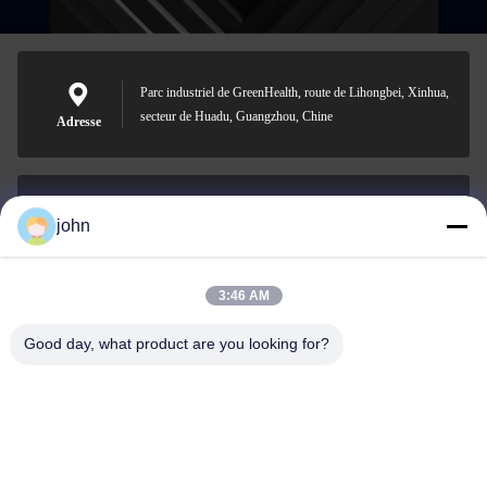
Parc industriel de GreenHealth, route de Lihongbei, Xinhua,
secteur de Huadu, Guangzhou, Chine
Adresse
john
lvdi11@greencooker.com
Email
3:46 AM
Good day, what product are you looking for?
0086-153-7406-6785
Téléphone