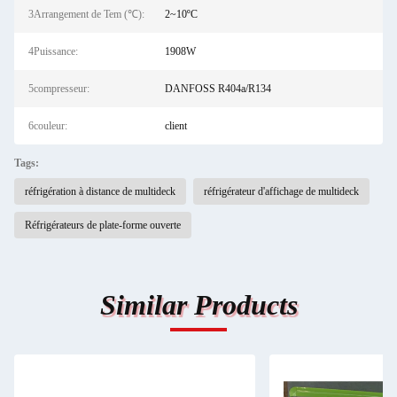
3Arrangement de Tem (℃):
2~10ºC
4Puissance:
1908W
5compresseur:
DANFOSS R404a/R134
6couleur:
client
Tags:
réfrigération à distance de multideck
réfrigérateur d'affichage de multideck
Réfrigérateurs de plate-forme ouverte
Similar Products