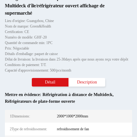
Multideck d'île/réfrigérateur ouvert affichage de
supermarché
Lieu d'origine: Guangzhou, Chine
Nom de marque: Green&Health
Certification: CE
Numéro de modèle: GHF-20
Quantité de commande min: 1PC
Prix: Négociable
Détails d'emballage: paquet de caisse
Délai de livraison: la livraison dans 25-30days après que nous ayons reçu votre dépôt
Conditions de paiement: T/T.
Capacité d'approvisionnement: 500/pcs/month
Détail
Description
Mettre en évidence:
Réfrigération à distance de Multideck
,
Réfrigérateurs de plate-forme ouverte
1Dimensions:
2000*1000*2000mm
2Type de refroidissement:
refroidissement de fan